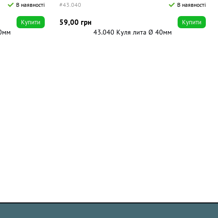
В наявності
#43.040
В наявності
59,00 грн
Купити
Купити
30мм
43.040 Куля лита Ø 40мм