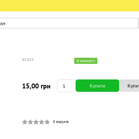
43.025
В наявності
15,00 грн
Купити
Купит
0
відгуків