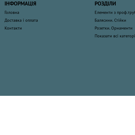
ІНФОРМАЦІЯ
РОЗДІЛИ
Головна
Елементи з проф.тр
Доставка і оплата
Балясини. Стійки
Контакти
Розетки. Орнаменти
Показати всі категорі