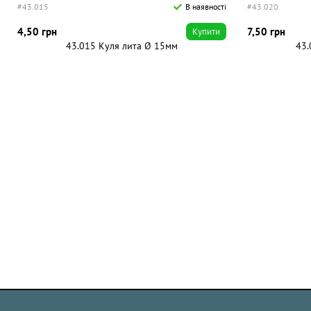
#43.015
В наявності
#43.020
4,50 грн
7,50 грн
Купити
43.015 Куля лита Ø 15мм
43.