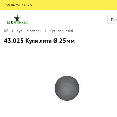
+38 0679637676
КЕ
Кулі і півсфери
Кулі повнотілі
43.025 Куля лита Ø 25мм