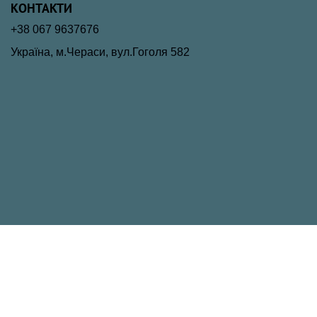
КОНТАКТИ
+38 067 9637676
Україна, м.Чераси, вул.Гоголя 582