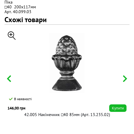
Піка
□40 200x117мм
Арт. 40.099.03
Схожі товари
В наявності
146,00 грн
Купити
42.005 Накінечник □40 85мм (Арт. 13.235.02)