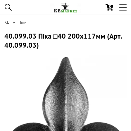
0
Toggl
navig
КЕ
Піки
40.099.03 Піка □40 200x117мм (Арт.
40.099.03)