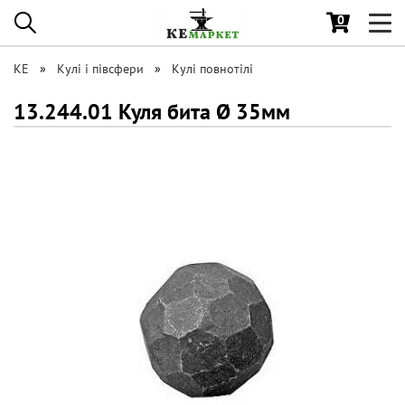
0
Toggl
navig
КЕ
Кулі і півсфери
Кулі повнотілі
13.244.01 Куля бита Ø 35мм